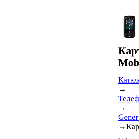
Карт
Mob
Катал
→
Телеф
→
Gener
→
Кар