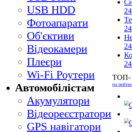
С
USB HDD
24
Те
Фотоапарати
24
Об'єктиви
Н
24
Відеокамери
Ко
Плеєри
24
Wi-Fi Роутери
ТОП-1
Автомобілістам
по рейти
Акумулятори
Відеореєстратори
GPS навігатори