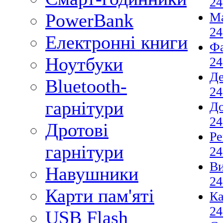
24
М
PowerBank
24
Електронні книги
Фа
Ноутбуки
24
Де
Bluetooth-
24
гарнітури
Д
24
Дротові
Ре
гарнітури
24
В
Навушники
24
Карти пам'яті
К
24
USB Flash