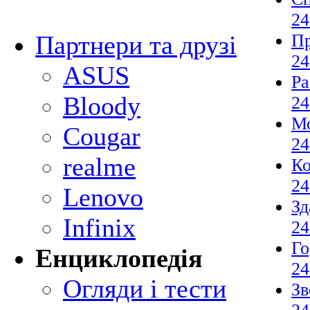
24
П
Партнери та друзі
24
ASUS
Ра
Bloody
24
М
Cougar
24
realme
Ко
24
Lenovo
Зд
Infinix
24
Го
Енциклопедія
24
Огляди і тести
Зв