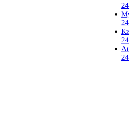
24
М
24
К
24
А
24