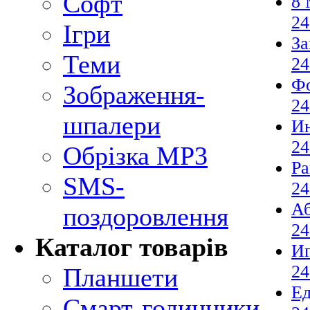
Софт
8 
24
Ігри
За
Теми
24
Ф
Зображення-
24
шпалери
И
24
Обрізка MP3
Ра
SMS-
24
Аб
поздоровлення
24
Каталог товарів
И
24
Планшети
Е
Смарт-годинники