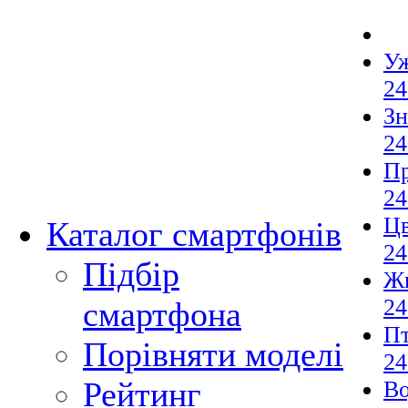
Уж
24
Зн
24
П
24
Ц
Каталог смартфонів
24
Підбір
Ж
24
смартфона
Пт
Порівняти моделі
24
Рейтинг
В