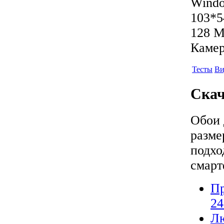
Window
103*5
128 М
Камер
Тесты
Ви
Скач
Обои 
разм
подхо
смарт
П
24
Л