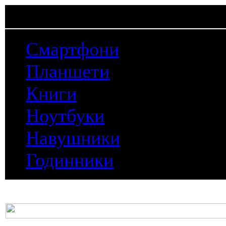
Смартфони
Планшети
Книги
Ноутбуки
Навушники
Годинники