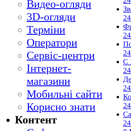
24
Видео-огляди
Зв
3D-огляди
24
Ф
Терміни
24
Оператори
По
24
Сервіс-центри
С 
Інтернет-
24
Де
магазини
24
Мобильні сайти
К
Корисно знати
24
С
Контент
24